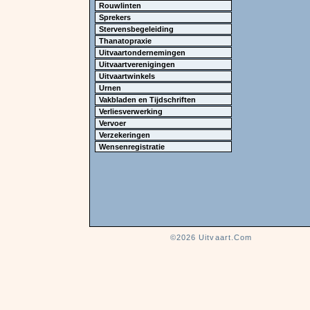
Rouwlinten
Sprekers
Stervensbegeleiding
Thanatopraxie
Uitvaartondernemingen
Uitvaartverenigingen
Uitvaartwinkels
Urnen
Vakbladen en Tijdschriften
Verliesverwerking
Vervoer
Verzekeringen
Wensenregistratie
©2026
Uitvaart.Com