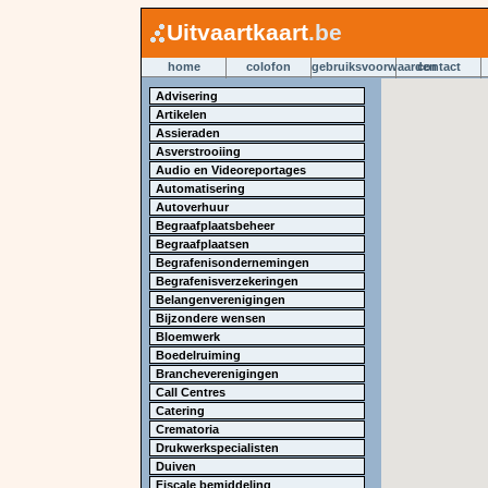
Uitvaartkaart
.be
home
colofon
gebruiksvoorwaarden
contact
Advisering
Artikelen
Assieraden
Asverstrooiing
Audio en Videoreportages
Automatisering
Autoverhuur
Begraafplaatsbeheer
Begraafplaatsen
Begrafenisondernemingen
Begrafenisverzekeringen
Belangenverenigingen
Bijzondere wensen
Bloemwerk
Boedelruiming
Brancheverenigingen
Call Centres
Catering
Crematoria
Drukwerkspecialisten
Duiven
Fiscale bemiddeling