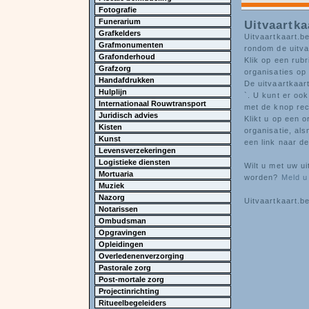
Fotografie
Funerarium
Uitvaartka
Grafkelders
Uitvaartkaart.be
Grafmonumenten
rondom de uitva
Grafonderhoud
Klik op een rubr
Grafzorg
organisaties op 
Handafdrukken
De uitvaartkaart
Hulplijn
`. U kunt er ook
Internationaal Rouwtransport
met de knop re
Juridisch advies
Klikt u op een o
Kisten
organisatie, al
Kunst
een link naar de
Levensverzekeringen
Logistieke diensten
Wilt u met uw u
Mortuaria
worden?
Meld u
Muziek
Nazorg
Uitvaartkaart.be
Notarissen
Ombudsman
Opgravingen
Opleidingen
Overledenenverzorging
Pastorale zorg
Post-mortale zorg
Projectinrichting
Ritueelbegeleiders