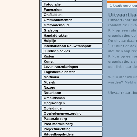
Fotografie
1 locatie gevonde
Funerarium
Uitvaartka
Grafkelders
Grafmonumenten
Uitvaartkaart.be
Grafonderhoud
rondom de uitva
Grafzorg
Klik op een rubr
Handafdrukken
organisaties op 
Hulplijn
De uitvaartkaart
Internationaal Rouwtransport
`. U kunt er ook
Juridisch advies
met de knop re
Kisten
Klikt u op een o
Kunst
organisatie, al
Levensverzekeringen
een link naar de
Logistieke diensten
Mortuaria
Wilt u met uw u
Muziek
worden?
Meld u
Nazorg
Notarissen
Uitvaartkaart.be
Ombudsman
Opgravingen
Opleidingen
Overledenenverzorging
Pastorale zorg
Post-mortale zorg
Projectinrichting
Ritueelbegeleiders