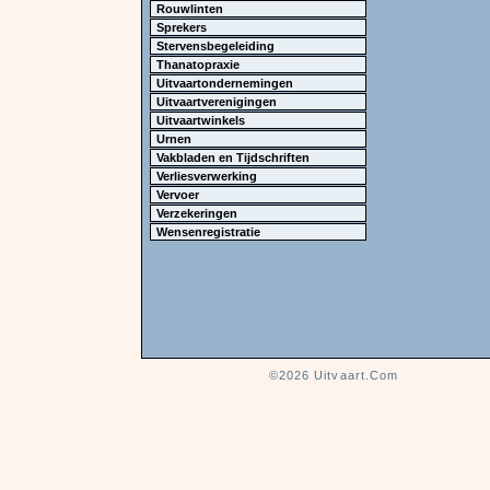
Rouwlinten
Sprekers
Stervensbegeleiding
Thanatopraxie
Uitvaartondernemingen
Uitvaartverenigingen
Uitvaartwinkels
Urnen
Vakbladen en Tijdschriften
Verliesverwerking
Vervoer
Verzekeringen
Wensenregistratie
©2026
Uitvaart.Com