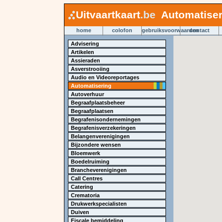
Uitvaartkaart
.be
Automatiser
home
colofon
gebruiksvoorwaarden
contact
Advisering
Artikelen
Assieraden
Asverstrooiing
Audio en Videoreportages
Automatisering
Autoverhuur
Begraafplaatsbeheer
Begraafplaatsen
Begrafenisondernemingen
Begrafenisverzekeringen
Belangenverenigingen
Bijzondere wensen
Bloemwerk
Boedelruiming
Brancheverenigingen
Call Centres
Catering
Crematoria
Drukwerkspecialisten
Duiven
Fiscale bemiddeling