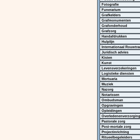
Fotografie
Funerarium
Grafkelders
Grafmonumenten
Grafonderhoud
Grafzorg
Handafdrukken
Hulplijn
Internationaal Rouwtra
Juridisch advies
Kisten
Kunst
Levensverzekeringen
Logistieke diensten
Mortuaria
Muziek
Nazorg
Notarissen
Ombudsman
Opgravingen
Opleidingen
Overledenenverzorgin
Pastorale zorg
Post-mortale zorg
Projectinrichting
Ritueelbegeleiders