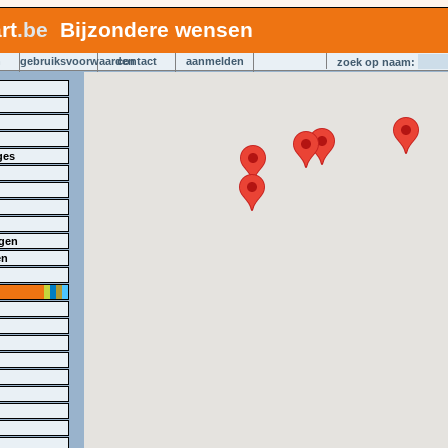
rt
.be
Bijzondere wensen
n
gebruiksvoorwaarden
contact
aanmelden
zoek op naam:
ges
gen
en