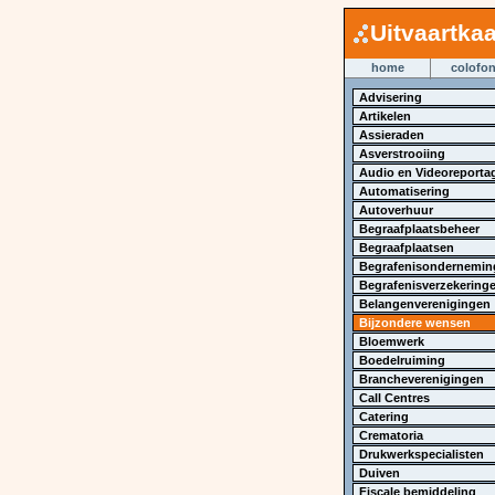
Uitvaartkaa
home
colofo
Advisering
Artikelen
Assieraden
Asverstrooiing
Audio en Videoreporta
Automatisering
Autoverhuur
Begraafplaatsbeheer
Begraafplaatsen
Begrafenisondernemin
Begrafenisverzekering
Belangenverenigingen
Bijzondere wensen
Bloemwerk
Boedelruiming
Brancheverenigingen
Call Centres
Catering
Crematoria
Drukwerkspecialisten
Duiven
Fiscale bemiddeling