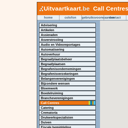
Uitvaartkaart
.be
Call Centre
home
colofon
gebruiksvoorwaarden
contact
Advisering
Artikelen
Assieraden
Asverstrooiing
Audio en Videoreportages
Automatisering
Autoverhuur
Begraafplaatsbeheer
Begraafplaatsen
Begrafenisondernemingen
Begrafenisverzekeringen
Belangenverenigingen
Bijzondere wensen
Bloemwerk
Boedelruiming
Brancheverenigingen
Call Centres
Catering
Crematoria
Drukwerkspecialisten
Duiven
Fiscale bemiddeling