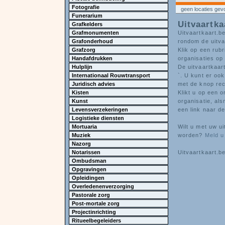
Fotografie
geen locaties ge
Funerarium
Uitvaartka
Grafkelders
Grafmonumenten
Uitvaartkaart.be
Grafonderhoud
rondom de uitva
Grafzorg
Klik op een rubr
Handafdrukken
organisaties op 
Hulplijn
De uitvaartkaart
Internationaal Rouwtransport
`. U kunt er ook
Juridisch advies
met de knop re
Kisten
Klikt u op een o
Kunst
organisatie, al
Levensverzekeringen
een link naar de
Logistieke diensten
Mortuaria
Wilt u met uw u
Muziek
worden?
Meld u
Nazorg
Notarissen
Uitvaartkaart.be
Ombudsman
Opgravingen
Opleidingen
Overledenenverzorging
Pastorale zorg
Post-mortale zorg
Projectinrichting
Ritueelbegeleiders