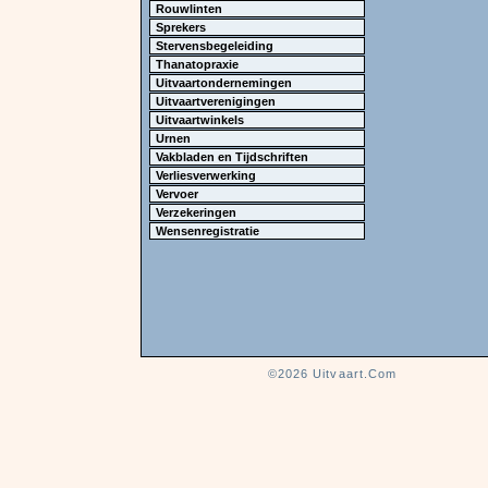
Rouwlinten
Sprekers
Stervensbegeleiding
Thanatopraxie
Uitvaartondernemingen
Uitvaartverenigingen
Uitvaartwinkels
Urnen
Vakbladen en Tijdschriften
Verliesverwerking
Vervoer
Verzekeringen
Wensenregistratie
©2026
Uitvaart.Com