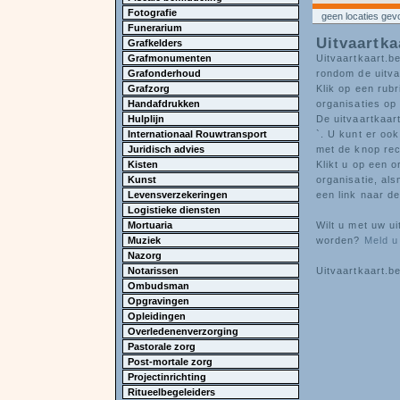
Fotografie
geen locaties ge
Funerarium
Uitvaartka
Grafkelders
Grafmonumenten
Uitvaartkaart.be
Grafonderhoud
rondom de uitva
Grafzorg
Klik op een rubr
Handafdrukken
organisaties op 
Hulplijn
De uitvaartkaart
Internationaal Rouwtransport
`. U kunt er ook
Juridisch advies
met de knop re
Kisten
Klikt u op een o
Kunst
organisatie, al
Levensverzekeringen
een link naar de
Logistieke diensten
Mortuaria
Wilt u met uw u
Muziek
worden?
Meld u
Nazorg
Notarissen
Uitvaartkaart.be
Ombudsman
Opgravingen
Opleidingen
Overledenenverzorging
Pastorale zorg
Post-mortale zorg
Projectinrichting
Ritueelbegeleiders