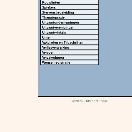
Rouwlinten
Sprekers
Stervensbegeleiding
Thanatopraxie
Uitvaartondernemingen
Uitvaartverenigingen
Uitvaartwinkels
Urnen
Vakbladen en Tijdschriften
Verliesverwerking
Vervoer
Verzekeringen
Wensenregistratie
©2026
Uitvaart.Com