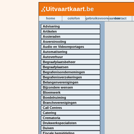
Uitvaartkaart
.be
home
colofon
gebruiksvoorwaarden
contact
Advisering
Artikelen
Assieraden
Asverstrooiing
Audio en Videoreportages
Automatisering
Autoverhuur
Begraafplaatsbeheer
Begraafplaatsen
Begrafenisondernemingen
Begrafenisverzekeringen
Belangenverenigingen
Bijzondere wensen
Bloemwerk
Boedelruiming
Brancheverenigingen
Call Centres
Catering
Crematoria
Drukwerkspecialisten
Duiven
Fiscale bemiddeling