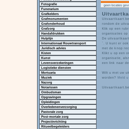
Fotografie
geen locaties ge
Funerarium
Uitvaartka
Grafkelders
Grafmonumenten
Uitvaartkaart.be
Grafonderhoud
rondom de uitva
Grafzorg
Klik op een rubr
Handafdrukken
organisaties op 
Hulplijn
De uitvaartkaart
Internationaal Rouwtransport
`. U kunt er ook
Juridisch advies
met de knop re
Kisten
Klikt u op een o
Kunst
organisatie, al
Levensverzekeringen
een link naar de
Logistieke diensten
Mortuaria
Wilt u met uw u
Muziek
worden?
Meld u
Nazorg
Notarissen
Uitvaartkaart.be
Ombudsman
Opgravingen
Opleidingen
Overledenenverzorging
Pastorale zorg
Post-mortale zorg
Projectinrichting
Ritueelbegeleiders