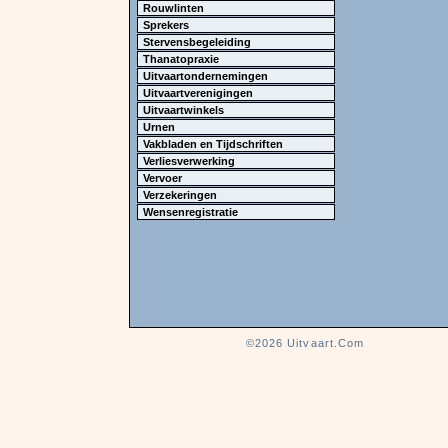
Rouwlinten
Sprekers
Stervensbegeleiding
Thanatopraxie
Uitvaartondernemingen
Uitvaartverenigingen
Uitvaartwinkels
Urnen
Vakbladen en Tijdschriften
Verliesverwerking
Vervoer
Verzekeringen
Wensenregistratie
©2026
Uitvaart.Com