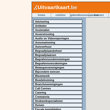
Uitvaartkaart
.be
home
colofon
gebruiksvoorwaarden
contact
Advisering
Artikelen
Assieraden
Asverstrooiing
Audio en Videoreportages
Automatisering
Autoverhuur
Begraafplaatsbeheer
Begraafplaatsen
Begrafenisondernemingen
Begrafenisverzekeringen
Belangenverenigingen
Bijzondere wensen
Bloemwerk
Boedelruiming
Brancheverenigingen
Call Centres
Catering
Crematoria
Drukwerkspecialisten
Duiven
Fiscale bemiddeling