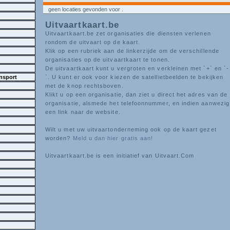
geen locaties gevonden voor
.
Uitvaartkaart.be
Uitvaartkaart.be zet organisaties die diensten verlenen
rondom de uitvaart op de kaart.
Klik op een rubriek aan de linkerzijde om de verschillende
organisaties op de uitvaartkaart te tonen.
De uitvaartkaart kunt u vergroten en verkleinen met `+` en `-
nsport
`. U kunt er ook voor kiezen de satellietbeelden te bekijken
met de knop rechtsboven.
Klikt u op een organisatie, dan ziet u direct het adres van de
organisatie, alsmede het telefoonnummer, en indien aanwezig
een link naar de website.
Wilt u met uw uitvaartonderneming ook op de kaart gezet
worden?
Meld u dan hier gratis aan!
Uitvaartkaart.be is een initiatief van Uitvaart.Com
g